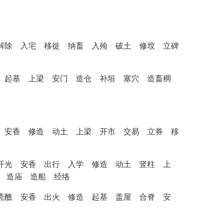
行 解除 入宅 移徙 纳畜 入殓 破土 修坟 立碑
动土 起基 上梁 安门 造仓 补垣 塞穴 造畜稠
出行 安香 修造 动土 上梁 开市 交易 立券 移
刻 开光 安香 出行 入学 修造 动土 竖柱 上
 造庙 造船 经络
嗣 斋醮 安香 出火 修造 起基 盖屋 合脊 安