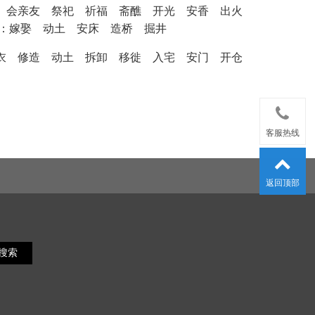
机械 会亲友 祭祀 祈福 斋醮 开光 安香 出火
：嫁娶 动土 安床 造桥 掘井
 裁衣 修造 动土 拆卸 移徙 入宅 安门 开仓
客服热线
返回顶部
搜索