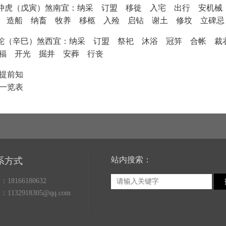
星期三 冲虎（戊寅）煞南宜：纳采 订盟 移徙 入宅 出行 安
 造船 纳畜 牧养 移柩 入殓 启钻 谢土 修坟 立碑忌
期六 冲蛇（辛巳）煞西宜：纳采 订盟 祭祀 沐浴 冠笄 合帐
福 开光 掘井 安葬 行丧
忌提前知
忌一览表
站内搜索：
系方式
18166180632
1132918305@qq.com