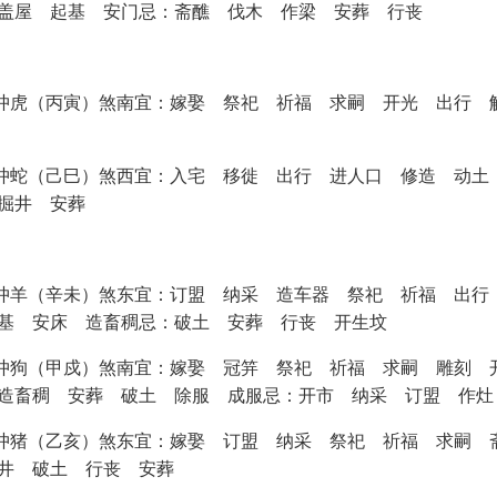
盖屋 起基 安门忌：斋醮 伐木 作梁 安葬 行丧
星期五 冲虎（丙寅）煞南宜：嫁娶 祭祀 祈福 求嗣 开光 出
星期一 冲蛇（己巳）煞西宜：入宅 移徙 出行 进人口 修造 
掘井 安葬
星期三 冲羊（辛未）煞东宜：订盟 纳采 造车器 祭祀 祈福 
基 安床 造畜稠忌：破土 安葬 行丧 开生坟
星期六 冲狗（甲戍）煞南宜：嫁娶 冠笄 祭祀 祈福 求嗣 雕
造畜稠 安葬 破土 除服 成服忌：开市 纳采 订盟 作灶
星期日 冲猪（乙亥）煞东宜：嫁娶 订盟 纳采 祭祀 祈福 求
井 破土 行丧 安葬