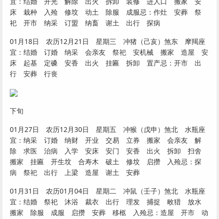
宜：结婚 开光 解除 出火 拆卸 装修 进人口 搬家 安
床 栽种 入殓 修坟 动土 除服 成服忌：作灶 安葬 祭
祀 开市 纳采 订盟 纳畜 谢土 出行 探病
01月18日 农历12月21日 星期三 冲猪（己亥）煞东 摩羯座
宜：结婚 订婚 纳采 会亲友 祭祀 安机械 搬家 造屋 安
床 起基 定磉 安香 出火 挂匾 拆卸 置产忌：开市 出
行 安葬 行丧
下旬
01月27日 农历12月30日 星期五 冲猴（戊申）煞北 水瓶座
宜：纳采 订婚 纳财 开业 交易 立券 搬家 会亲友 解
除 求医 治病 入学 安床 安门 安香 出火 拆卸 扫舍
搬家 挂匾 开生坟 合寿木 破土 修坟 启攒 入殓忌：探
病 祭祀 出行 上梁 造屋 谢土 安葬
01月31日 农历01月04日 星期二 冲鼠（壬子）煞北 水瓶座
宜：结婚 祭祀 沐浴 裁衣 出行 理发 捕捉 畋猎 放水
搬家 除服 成服 启攒 安葬 移柩 入殓忌：造屋 开市 动