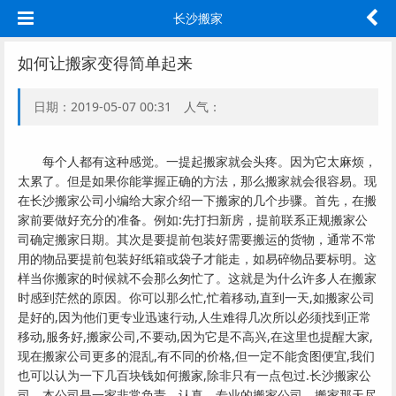
长沙搬家
如何让搬家变得简单起来
日期：2019-05-07 00:31 人气：
每个人都有这种感觉。一提起搬家就会头疼。因为它太麻烦，
太累了。但
是如果你能掌握正确的方法，那么搬家就会很容易。现
在长沙搬家公司小编给大家介绍一下搬家的几个步骤。首先，在搬
家前要做好充分的准备。例如:先打扫新房，提前联系正规搬家公
司确定搬家日期。其次是要提前包装好需要搬运的货物，通常不常
用的物品要提前包装好纸箱或袋子才能走，如易碎物品要标明。这
样当你搬家的时候就不会那么匆忙了。这就是为什么许多人在搬家
时感到茫然的原因。你可以那么忙,忙着移动,直到一天,如搬家公司
是好的,因为他们更专业迅速行动,人生难得几次所以必须找到正常
移动,服务好,搬家公司,不要动,因为它是不高兴,在这里也提醒大家,
现在搬家公司更多的混乱,有不同的价格,但一定不能贪图便宜,我们
也可以
认为一下几百块钱如何搬家,除非只有一点包过.长沙搬家公
司，本公司是一家非常负责、认真、专业的搬家公司。
搬家那天尽