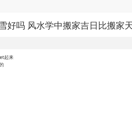
雪好吗 风水学中搬家吉日比搬家
et起来
的