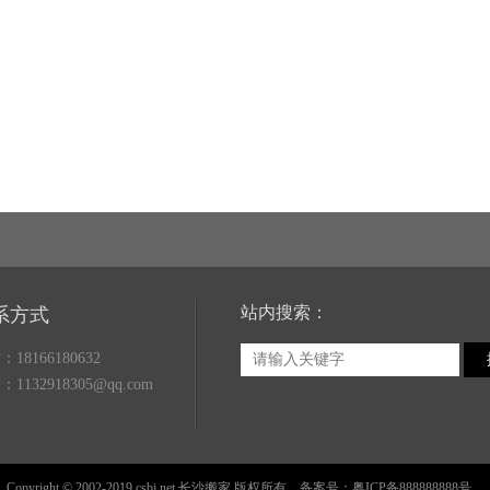
站内搜索：
系方式
18166180632
1132918305@qq.com
Copyright © 2002-2019 csbj.net 长沙搬家 版权所有
备案号：粤ICP备888888888号