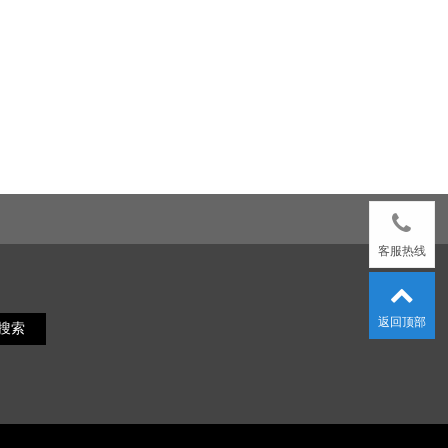
客服热线
返回顶部
搜索