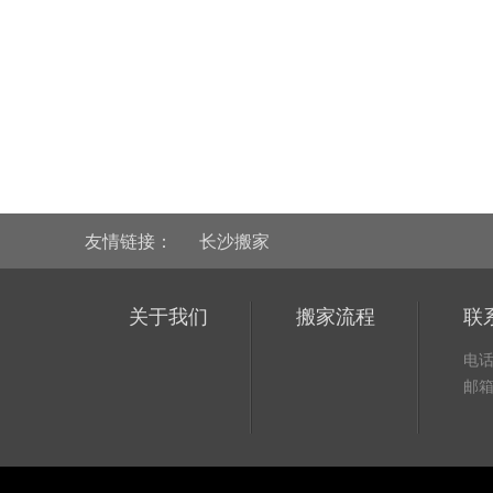
友情链接：
长沙搬家
关于我们
搬家流程
联
电话：
邮箱：