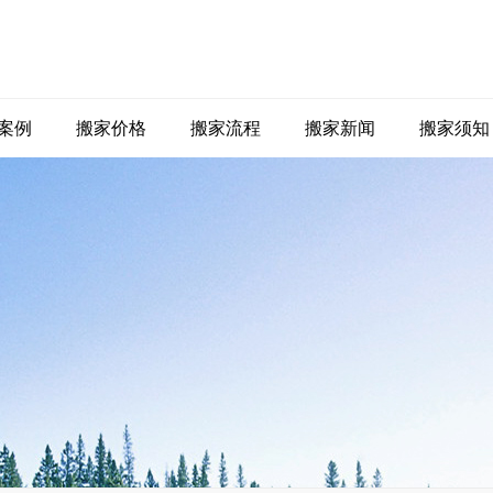
案例
搬家价格
搬家流程
搬家新闻
搬家须知