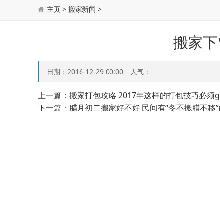
主页
>
搬家新闻
>
搬家下
日期：2016-12-29 00:00 人气：
上一篇：
搬家打包攻略 2017年这样的打包技巧必须g
下一篇：
腊月初二搬家好不好 民间有“冬不搬腊不移”