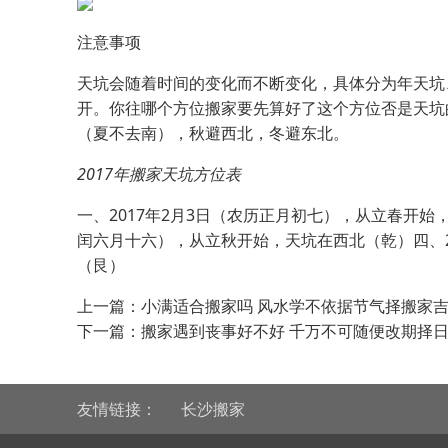
注意事项
天坑会随着时间的变化而不断变化，具体分为年天坑
开。你往哪个方位搬家要先算好了这个方位否是天坑
（夏不去南），秋避西北，冬避东北。
2017年搬家天坑方位表
一、2017年2月3日（农历正月初七），从立春开始
闰六月十六），从立秋开始，天坑在西北（乾）四、20
（艮）
上一篇：
小满适合搬家吗 风水学不依据节气择搬家
下一篇：
搬家遇到丧事好不好 千万不可随便改期择
友情链接：
长沙搬家