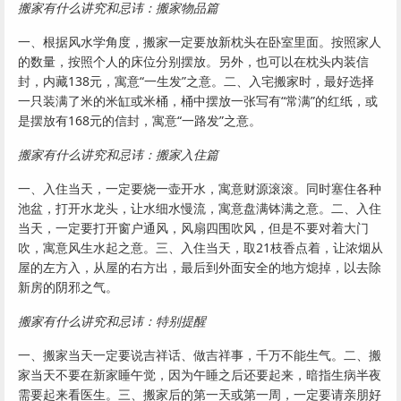
搬家有什么讲究和忌讳：搬家物品篇
一、根据风水学角度，搬家一定要放新枕头在卧室里面。按照家人
的数量，按照个人的床位分别摆放。另外，也可以在枕头内装信
封，内藏138元，寓意“一生发”之意。二、入宅搬家时，最好选择
一只装满了米的米缸或米桶，桶中摆放一张写有“常满”的红纸，或
是摆放有168元的信封，寓意“一路发”之意。
搬家有什么讲究和忌讳：搬家入住篇
一、入住当天，一定要烧一壶开水，寓意财源滚滚。同时塞住各种
池盆，打开水龙头，让水细水慢流，寓意盘满钵满之意。二、入住
当天，一定要打开窗户通风，风扇四围吹风，但是不要对着大门
吹，寓意风生水起之意。三、入住当天，取21枝香点着，让浓烟从
屋的左方入，从屋的右方出，最后到外面安全的地方熄掉，以去除
新房的阴邪之气。
搬家有什么讲究和忌讳：特别提醒
一、搬家当天一定要说吉祥话、做吉祥事，千万不能生气。二、搬
家当天不要在新家睡午觉，因为午睡之后还要起来，暗指生病半夜
需要起来看医生。三、搬家后的第一天或第一周，一定要请亲朋好