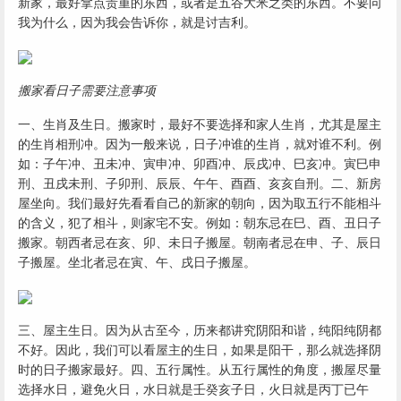
新家，最好拿点贵重的东西，或者是五谷大米之类的东西。不要问
我为什么，因为我会告诉你，就是讨吉利。
搬家看日子需要注意事项
一、生肖及生日。搬家时，最好不要选择和家人生肖，尤其是屋主
的生肖相刑冲。因为一般来说，日子冲谁的生肖，就对谁不利。例
如：子午冲、丑未冲、寅申冲、卯酉冲、辰戌冲、巳亥冲。寅巳申
刑、丑戌未刑、子卯刑、辰辰、午午、酉酉、亥亥自刑。二、新房
屋坐向。我们最好先看看自己的新家的朝向，因为取五行不能相斗
的含义，犯了相斗，则家宅不安。例如：朝东忌在巳、酉、丑日子
搬家。朝西者忌在亥、卯、未日子搬屋。朝南者忌在申、子、辰日
子搬屋。坐北者忌在寅、午、戌日子搬屋。
三、屋主生日。因为从古至今，历来都讲究阴阳和谐，纯阳纯阴都
不好。因此，我们可以看屋主的生日，如果是阳干，那么就选择阴
时的日子搬家最好。四、五行属性。从五行属性的角度，搬屋尽量
选择水日，避免火日，水日就是壬癸亥子日，火日就是丙丁已午