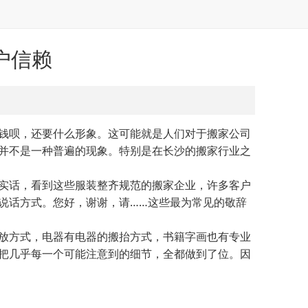
户信赖
钱呗，还要什么形象。这可能就是人们对于搬家公司
并不是一种普遍的现象。特别是在长沙的搬家行业之
实话，看到这些服装整齐规范的搬家企业，许多客户
说话方式。您好，谢谢，请……这些最为常见的敬辞
放方式，电器有电器的搬抬方式，书籍字画也有专业
把几乎每一个可能注意到的细节，全都做到了位。因