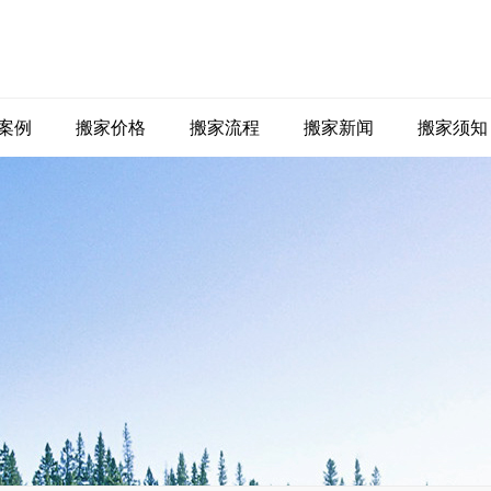
案例
搬家价格
搬家流程
搬家新闻
搬家须知