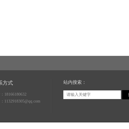
站内搜索：
系方式
18166180632
1132918305@qq.com
Copyright © 2002-2019 csbj.net 长沙搬家 版权所有
备案号：粤ICP备888888888号