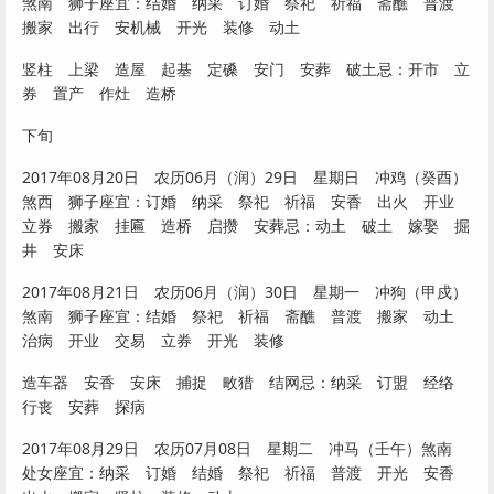
煞南 狮子座宜：结婚 纳采 订婚 祭祀 祈福 斋醮 普渡
搬家 出行 安机械 开光 装修 动土
竖柱 上梁 造屋 起基 定磉 安门 安葬 破土忌：开市 立
券 置产 作灶 造桥
下旬
2017年08月20日 农历06月（润）29日 星期日 冲鸡（癸酉）
煞西 狮子座宜：订婚 纳采 祭祀 祈福 安香 出火 开业
立券 搬家 挂匾 造桥 启攒 安葬忌：动土 破土 嫁娶 掘
井 安床
2017年08月21日 农历06月（润）30日 星期一 冲狗（甲戍）
煞南 狮子座宜：结婚 祭祀 祈福 斋醮 普渡 搬家 动土
治病 开业 交易 立券 开光 装修
造车器 安香 安床 捕捉 畋猎 结网忌：纳采 订盟 经络
行丧 安葬 探病
2017年08月29日 农历07月08日 星期二 冲马（壬午）煞南
处女座宜：纳采 订婚 结婚 祭祀 祈福 普渡 开光 安香